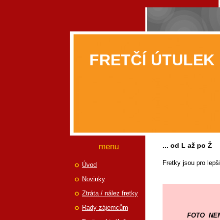
FRETČÍ ÚTULEK
menu
... od L až po Ž
Fretky jsou pro lepš
Úvod
Novinky
Ztráta / nález fretky
Rady zájemcům
FOTO NEN