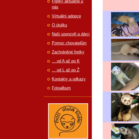
Fretky aktuálně u
nás
Virtuální adopce
O útulku
Naši sponzoři a dárci
Pomoc chovatelům
Zachráněné fretky
... od A až po K
... od L až po Ž
Kontakty a odkazy
Fotoalbum