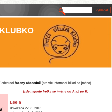
 KLUBKO
í orientaci
řazeny abecedně
(pro víc informací klikni na jméno)
.
(zde najdete fretky se jmény od A až po K)
...
......
Leela
dovezena 22. 8
. 2013
Í