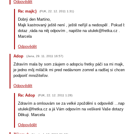
Odpovědět
Re: majk:)
(
FUK
,
22. 12. 2011
1:31
)
Dobrý den Martino,
Majk kastrovaný ještě není , ještě neříjil a nedospěl . Pokud budet
dotaz ,ráda na něj odpovím , napište na utulek@fretka.cz .
Marcela
Odpovědět
Adop
(
Jana
,
29. 11. 2011
16:57
)
Zdravím mala by som záujem o adopciu fretky páči sa mi majk, elvis .
je jedno môj miláčik mi pred nedávnom zomrel a radšej si chcem fre
podporiť množiteľov.
Odpovědět
Re: Adop
(
FUK
,
22. 12. 2011
1:28
)
Zdravím a omlouvám se za velké zpoždění s odpovědí ...napište 
utulek@fretka.cz a já Vám odpovím na veškeré Vaše dotazy .
Děkuji. Marcela
Odpovědět