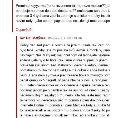
Prominte kdyyz ma fretka inzulinom tak nemuze meloun?? jak to?
potrebuje ho prece do sebe dostat ne?? omlouvam se ze se tak pta
pred cca 3-4 tydnama zjistila ze moje slunicko ma taky inzulinom :(
nevim rady.. jako co smi papkat a co ne.. dekuji moc za odpoved
Odpovědět
Re: Re: Matýsek
(
Matýsek
,
9. 7. 2011
13:08
)
Dobrý den.Teď jsem si všimla,že jste mi psala,tak Vám hned od
bylo lepší,kdyby jste mi poslala svůj e-mail a mohli by jsme si ps
navzájem.Náš Matýsek má inzulinom od ledna,ale nejdříve nám h
epilepsii,ale bylo to horší,tak jsme v březnu přešli k jinému doktor
právě ten inzulinom.Teď Matýskovi dáváme jednou denně 1/16 p
pomáhámu to.Doktor nám řekl,že má cukru v sobě hodně,ale ty
berou.Papá nám syrové a přemražené hovězí maso(to potřebují
papat granulky Vitagraft.Ty papá hlavně v noci a ráno,než ho v
mu i zelenina-salátová okurka,červená paprika,banán a ten mel
podávat jenom jako pamlse,tak že asi po 3-4 dnech.Každý den 
nedávám.Bojim se,abych mu neublížila.Má ještě moc rád hrozn
té nemoci nic nevěděli,s něčím pomohla paní doktorka,něco jsem
internetu.Hodně mi pomohla i paní Marcela tady z útulku.Matý
to nalezeneček a na podzim mu budou zhruba 3 roky.To pouze
je naše zlatíčko,mám ho jak miminko.Teď spinká v mojí skříňc