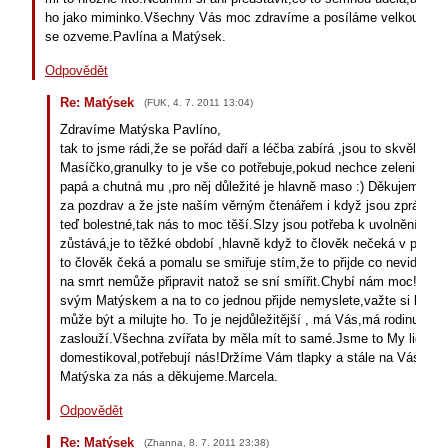
ho jako miminko.Všechny Vás moc zdravíme a posíláme velkou pusu
se ozveme.Pavlína a Matýsek.
Odpovědět
Re: Matýsek
(
FUK
,
4. 7. 2011
13:04
)
Zdravíme Matýska Pavlíno,
tak to jsme rádi,že se pořád daří a léčba zabírá ,jsou to skvělé zprá
Masíčko,granulky to je vše co potřebuje,pokud nechce zeleninu to 
papá a chutná mu ,pro něj důležité je hlavně maso :) Děkujeme za
za pozdrav a že jste naším věrným čtenářem i když jsou zprávy o
teď bolestné,tak nás to moc těší.Slzy jsou potřeba k uvolnění ale b
zůstává,je to těžké období ,hlavně když to člověk nečeká v podob
to člověk čeká a pomalu se smiřuje stím,že to přijde co nevidět (L
na smrt nemůže připravit natož se sní smířit.Chybí nám moc! :( Vy
svým Matýskem a na to co jednou přijde nemyslete,važte si kaž
může být a milujte ho. To je nejdůležitější , má Vás,má rodinu a má
zaslouží.Všechna zvířata by měla mít to samé.Jsme to My lidé,kdo
domestikoval,potřebují nás!Držíme Vám tlapky a stále na Vás mys
Matýska za nás a děkujeme.Marcela.
Odpovědět
Re: Matýsek
(
Zhanna
,
8. 7. 2011
23:38
)