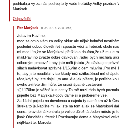
podrbala,a vy za nás podrbejte ty vaše freťáčky.Velký pozdrav Vám 
Matýsek.
Odpovědět
Re: Matýsek
(
FUK
,
27. 7. 2011
1:55
)
Zdravím Pavlíno,
moc se omlouvám za velký skluz ale nějak bohužel nestíhám sledo
poslední dobou člověk řeší spoustu věcí a freteček okolo nás co m
mi moc líto,že se Matýskovi přitížilo a doufám,že už mu je mnohe
mail.Pavlíno zvažte dobře dávkování,raději bych nechala určitě n
odborným pracovišti aby jste měli jistotu ,že dávka je správná,opr
silách nadávkovat správně 1/16,vím o čem mluvím .Pro mě 1/10 b
to, aby jste neudělali více škody než užitku.Snad mě chápete. By
ráda,když by jste dojeli ,to ano. Ale jak píšete, je potřeba koukat 
svého zvířete ,tím hůře, že snáší špatně cestování
:(( ! 170km je vážně kus cesty.To mě mrzí,ráda bych poznala Vás
přijedte bez Matýska.Popovídáme si a probereme vše.
Za 14dní pojedu na dovolenou a najedu ty samé km až k Českým
štreka to je.Napište mi jak jste na tom a jak se Matýskovi daří.Ode
sono...pravidelná kontrola je velice důležitá.Jeden měsíc je to tak
jinak.Obzvlášť u fretek ! Pozdravujte doma a Matýskovi velké poh
něj!Napište. Marcela