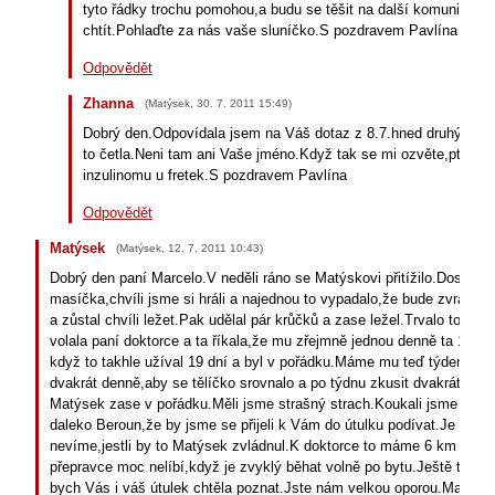
tyto řádky trochu pomohou,a budu se těšit na další komunikac
chtít.Pohlaďte za nás vaše sluníčko.S pozdravem Pavlína
Odpovědět
Zhanna
(
Matýsek
,
30. 7. 2011
15:49
)
Dobrý den.Odpovídala jsem na Váš dotaz z 8.7.hned druhý den,al
to četla.Neni tam ani Vaše jméno.Když tak se mi ozvěte,ptala j
inzulinomu u fretek.S pozdravem Pavlína
Odpovědět
Matýsek
(
Matýsek
,
12. 7. 2011
10:43
)
Dobrý den paní Marcelo.V neděli ráno se Matýskovi přitížilo.Dostal p
masíčka,chvíli jsme si hráli a najednou to vypadalo,že bude zvracet.C
a zůstal chvíli ležet.Pak udělal pár krůčků a zase ležel.Trvalo to as
volala paní doktorce a ta říkala,že mu zřejmně jednou denně ta 1/16 
když to takhle užíval 19 dní a byl v pořádku.Máme mu teď týden dáv
dvakrát denně,aby se tělíčko srovnalo a po týdnu zkusit dvakrát den
Matýsek zase v pořádku.Měli jsme strašný strach.Koukali jsme v navi
daleko Beroun,že by jsme se přijeli k Vám do útulku podívat.Je to 17
nevíme,jestli by to Matýsek zvládnul.K doktorce to máme 6 km a Ma
přepravce moc nelíbí,když je zvyklý běhat volně po bytu.Ještě to ur
bych Vás i váš útulek chtěla poznat.Jste nám velkou oporou.Matýsk