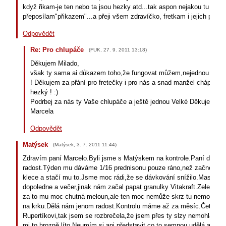
když řikam-je ten nebo ta jsou hezky atd...tak aspon nejakou tu koru
přeposílam"přikazem"...a přeji všem zdravíčko, fretkam i jejich pečov
Odpovědět
Re: Pro chlupáče
(
FUK
,
27. 9. 2011
13:18
)
Děkujem Milado,
však ty sama ai důkazem toho,že fungovat můžem,nejednou si p
! Děkujem za přání pro fretečky i pro nás a snad manžel chápe, to...
hezký ! :)
Podrbej za nás ty Vaše chlupáče a ještě jednou Velké Děkujem!
Marcela
Odpovědět
Matýsek
(
Matýsek
,
3. 7. 2011
11:44
)
Zdravím paní Marcelo.Byli jsme s Matýskem na kontrole.Paní doktor
radost.Týden mu dáváme 1/16 prednisonu pouze ráno,než začne být a
klece a stačí mu to.Jsme moc rádi,že se dávkování snížilo.Masíčko
dopoledne a večer,jinak nám začal papat granulky Vitakraft.Zeleninu
za to mu moc chutná meloun,ale ten moc nemůže skrz tu nemoc.Už mu
na krku.Dělá nám jenom radost.Kontrolu máme až za měsíc.Četla js
Rupertíkovi,tak jsem se rozbrečela,že jsem přes ty slzy nemohla ani 
mi to hrozně líto.Neumím si ani představit,co to semnou udělá,až p