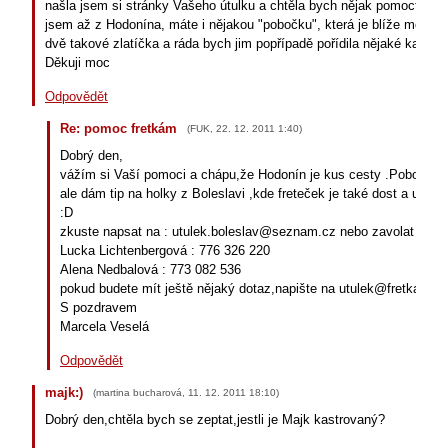
našla jsem si stránky Vašeho útulku a chtěla bych nějak pomoct se 
jsem až z Hodonína, máte i nějakou "pobočku", která je blíže mého
dvě takové zlatíčka a ráda bych jim popřípadě pořídila nějaké kamará
Děkuji moc
Odpovědět
Re: pomoc fretkám
(
FUK
,
22. 12. 2011
1:40
)
Dobrý den,
vážím si Vaší pomoci a chápu,že Hodonín je kus cesty .Pobočku
ale dám tip na holky z Boleslavi ,kde freteček je také dost a uvíta
:D
zkuste napsat na : utulek.boleslav@seznam.cz nebo zavolat na tel
Lucka Lichtenbergová : 776 326 220
Alena Nedbalová : 773 082 536
pokud budete mít ještě nějaký dotaz,napište na utulek@fretka.cz
S pozdravem
Marcela Veselá
Odpovědět
majk:)
(
martina bucharová
,
11. 12. 2011
18:10
)
Dobrý den,chtěla bych se zeptat,jestli je Majk kastrovaný?