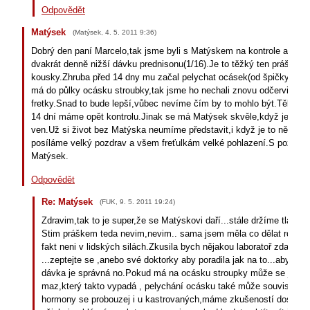
Odpovědět
Matýsek
(
Matýsek
,
4. 5. 2011
9:36
)
Dobrý den paní Marcelo,tak jsme byli s Matýskem na kontrole a mám
dvakrát denně nižší dávku prednisonu(1/16).Je to těžký ten prášek ro
kousky.Zhruba před 14 dny mu začal pelychat ocásek(od špičky),paní 
má do půlky ocásku stroubky,tak jsme ho nechali znovu odčervit s p
fretky.Snad to bude lepší,vůbec nevíme čím by to mohlo být.Tělíčko
14 dní máme opět kontrolu.Jinak se má Matýsek skvěle,když je hezk
ven.Už si život bez Matýska neumíme představit,i když je to někdy 
posíláme velký pozdrav a všem freťulkám velké pohlazení.S pozdra
Matýsek.
Odpovědět
Re: Matýsek
(
FUK
,
9. 5. 2011
19:24
)
Zdravim,tak to je super,že se Matýskovi daří...stále držíme tlapiny 
Stim práškem teda nevim,nevim.. sama jsem měla co dělat rozdělit
fakt neni v lidských silách.Zkusila bych nějakou laboratoř zda by
...zeptejte se ,anebo své doktorky aby poradila jak na to...aby jste 
dávka je správná no.Pokud má na ocásku stroupky může se jednat 
maz,který takto vypadá , pelychání ocásku také může souviset s 
hormony se probouzej i u kastrovaných,máme zkušeností dost,tro