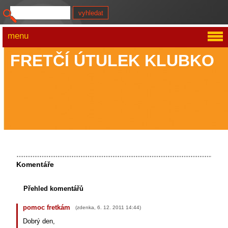
menu
FRETČÍ ÚTULEK KLUBKO
Komentáře
Přehled komentářů
pomoc fretkám
(
zdenka
,
6. 12. 2011
14:44
)
Dobrý den,