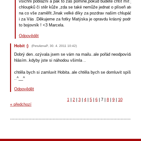
všichni poblázní a pak to zas pomine,pokud budete chtít mít jistot
chloupků či stěr kůže ,zda se také nemůže jednat o plíseň atd...ur
na co vše zaměřit.Jinak velké díky za pozdrav našim chlupáčum p
i za Vás .Děkujeme za fotky Matýska je opravdu krásný podrbejte 
to bojovník ! <3 Marcela.
Odpovědět
Hobit :)
(
PetuliznaP
,
30. 4. 2011
10:42
)
Dobrý den..ozývala jsem se vám na mailu..ale pořád neodpovídáte..ta
hlásím..kdyby jste si náhodou všimla ..
chtěla bych si zamluvit Hobita..ale chtěla bych se domluvit spíš na t
..^__^
Odpovědět
1
|
2
|
3
|
4
|
5
|
6
|
7
|
8
|
9
|
10
« předchozí