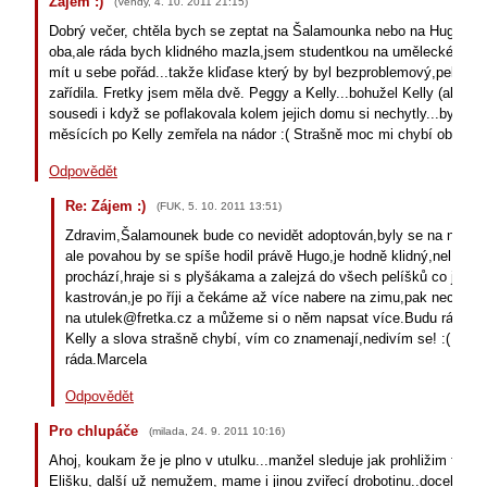
Zájem :)
(
Vendy
,
4. 10. 2011
21:15
)
Dobrý večer, chtěla bych se zeptat na Šalamounka nebo na Huga , za
oba,ale ráda bych klidného mazla,jsem studentkou na umělecké ško
mít u sebe pořád...takže kliďase který by byl bezproblemový,pelíšek 
zařídila. Fretky jsem měla dvě. Peggy a Kelly...bohužel Kelly (albínk
sousedi i když se poflakovala kolem jejich domu si nechytly...byla živ
měsících po Kelly zemřela na nádor :( Strašně moc mi chybí obě. Doži
Odpovědět
Re: Zájem :)
(
FUK
,
5. 10. 2011
13:51
)
Zdravim,Šalamounek bude co nevidět adoptován,byly se na něj už 
ale povahou by se spíše hodil právě Hugo,je hodně klidný,nelítá j
prochází,hraje si s plyšákama a zalejzá do všech pelíšků co jsou 
kastrován,je po říji a čekáme až více nabere na zimu,pak necháme
na utulek@fretka.cz a můžeme si o něm napsat více.Budu ráda.Je
Kelly a slova strašně chybí, vím co znamenají,nedivím se! :( Napišt
ráda.Marcela
Odpovědět
Pro chlupáče
(
milada
,
24. 9. 2011
10:16
)
Ahoj, koukam že je plno v utulku...manžel sleduje jak prohližim fotk
Elišku, další už nemužem, mame i jinou zviřecí drobotinu..docela ch